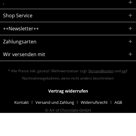
.
Shop Service
++Newsletter++
Zahlungsarten
Wir versenden mit
* Alle Preise inkl. gesetzl. Mehrwertsteuer zzgl.
Versandkosten
und ggf.
Nachnahmegebühren, wenn nicht anders beschrieben
Vertrag widerrufen
Kontakt
Versand und Zahlung
Widerrufsrecht
AGB
© Art of Chocolate GmbH