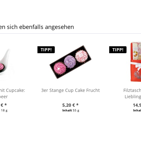
n sich ebenfalls angesehen
TIPP!
TIPP!
mit Cupcake:
3er Stange Cup Cake Frucht
Filztasc
beer
Liebli
 € *
5,20 € *
14,
t
18 g
Inhalt
55 g
Inha
/ 1000 g)
(94,55 € / 1000 g)
(45,57 €