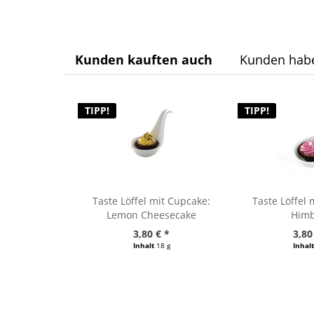
Kunden kauften auch
Kunden habe
TIPP!
TIPP!
Taste Löffel mit Cupcake:
Taste Löffel 
Lemon Cheesecake
Him
3,80 € *
3,80
Inhalt
18 g
Inhal
(211,11 € / 1000 g)
(211,11 € 