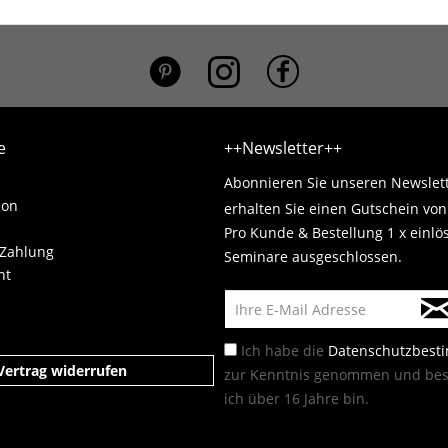
*}
e
++Newsletter++
Abonnieren Sie unseren Newslet
ion
erhalten Sie einen Gutschein vo
Pro Kunde & Bestellung 1 x einlö
 Zahlung
Seminare ausgeschlossen.
ht
Ich habe die
Datenschutzbes
Vertrag widerrufen
zur Kenntnis genommen und best
ich über 16 Jahre bin.