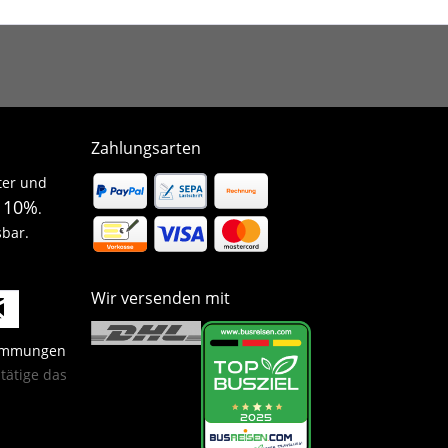
Zahlungsarten
ter und
10%
n
.
sbar.
Wir versenden mit
timmungen
ätige das