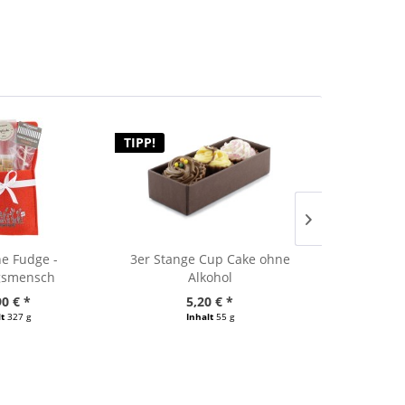
TIPP!
TIPP!
he Fudge -
3er Stange Cup Cake ohne
Casa Schal
ngsmensch
Alkohol
90 € *
5,20 € *
5,
lt
327 g
Inhalt
55 g
In
 / 1000 g)
(94,55 € / 1000 g)
(107,2