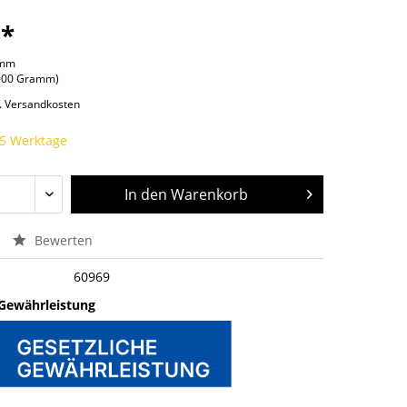
 *
amm
1000 Gramm)
l. Versandkosten
 5 Werktage
In den
Warenkorb
Bewerten
60969
 Gewährleistung