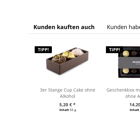
Kunden kauften auch
Kunden habe
TIPP!
TIPP!
3er Stange Cup Cake ohne
Geschenkbox mit
Alkohol
ohne A
5,20 € *
14,20
Inhalt
55 g
Inhalt
(94,55 € / 1000 g)
(85,54 € 