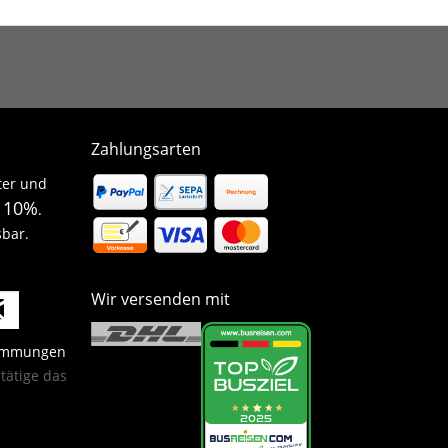
Zahlungsarten
ter und
10%
n
.
sbar.
Wir versenden mit
timmungen
ätige das