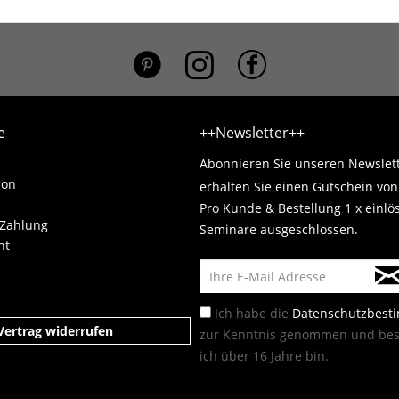
*}
e
++Newsletter++
Abonnieren Sie unseren Newslet
ion
erhalten Sie einen Gutschein vo
Pro Kunde & Bestellung 1 x einlö
 Zahlung
Seminare ausgeschlossen.
ht
Ich habe die
Datenschutzbes
Vertrag widerrufen
zur Kenntnis genommen und best
ich über 16 Jahre bin.