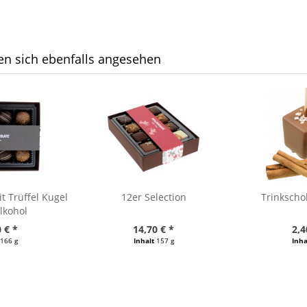
n sich ebenfalls angesehen
 Trüffel Kugel
12er Selection
Trinkscho
lkohol
 € *
14,70 € *
2,4
166 g
Inhalt
157 g
Inha
/ 1000 g)
(93,63 € / 1000 g)
(80,00 €