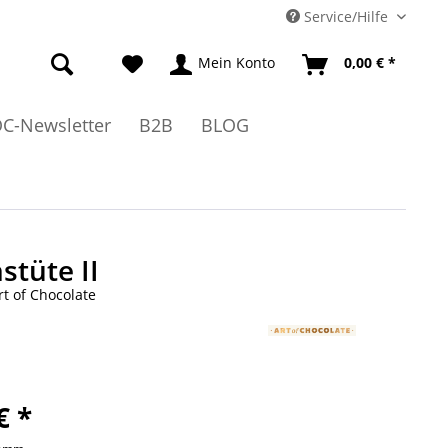
Service/Hilfe
Mein Konto
0,00 € *
C-Newsletter
B2B
BLOG
stüte II
rt of Chocolate
€ *