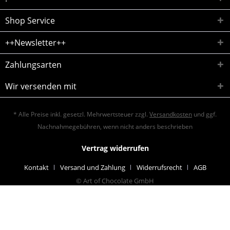
Shop Service
++Newsletter++
Zahlungsarten
Wir versenden mit
* Alle Preise inkl. gesetzl. Mehrwertsteuer zzgl.
Versandkosten
und ggf.
Nachnahmegebühren, wenn nicht anders beschrieben
Vertrag widerrufen
Kontakt
Versand und Zahlung
Widerrufsrecht
AGB
© Art of Chocolate GmbH