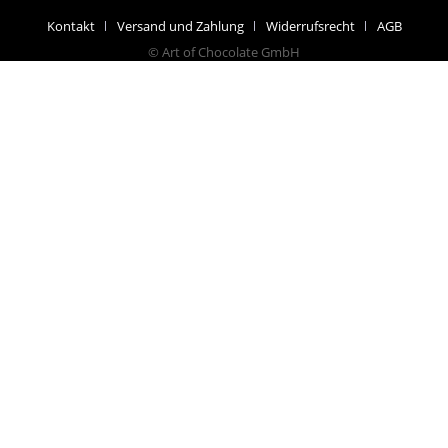
Kontakt
Versand und Zahlung
Widerrufsrecht
AGB
© Art of Chocolate GmbH