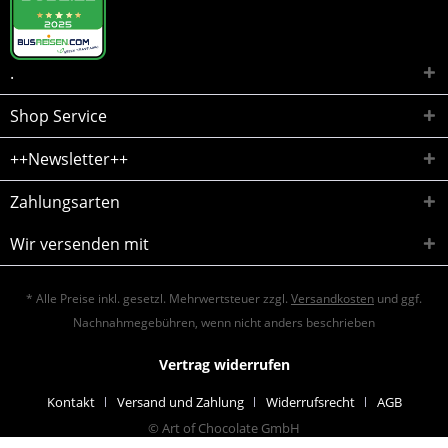
.
Shop Service
++Newsletter++
Zahlungsarten
Wir versenden mit
* Alle Preise inkl. gesetzl. Mehrwertsteuer zzgl.
Versandkosten
und ggf.
Nachnahmegebühren, wenn nicht anders beschrieben
Vertrag widerrufen
Kontakt
Versand und Zahlung
Widerrufsrecht
AGB
© Art of Chocolate GmbH