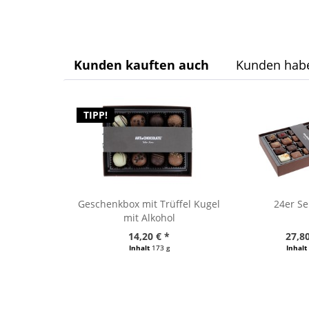
Kunden kauften auch
Kunden habe
TIPP!
Geschenkbox mit Trüffel Kugel
24er Se
mit Alkohol
14,20 € *
27,80
Inhalt
173 g
Inhalt
(82,08 € / 1000 g)
(89,68 € 