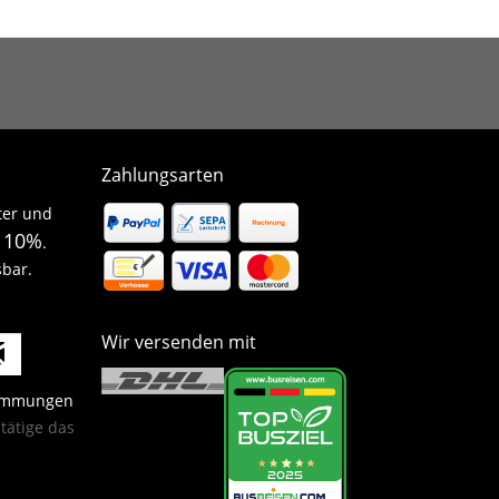
Zahlungsarten
ter und
10%
n
.
sbar.
Wir versenden mit
timmungen
ätige das