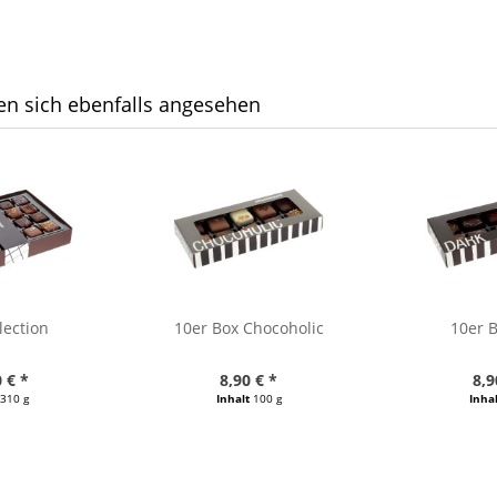
n sich ebenfalls angesehen
lection
10er Box Chocoholic
10er 
 € *
8,90 € *
8,9
310 g
Inhalt
100 g
Inha
/ 1000 g)
(89,00 € / 1000 g)
(89,00 €