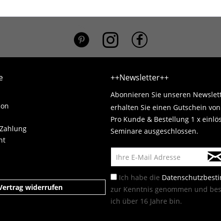
*}
e
++Newsletter++
Abonnieren Sie unseren Newslet
ion
erhalten Sie einen Gutschein vo
Pro Kunde & Bestellung 1 x einlö
 Zahlung
Seminare ausgeschlossen.
ht
Ich habe die
Datenschutzbes
Vertrag widerrufen
zur Kenntnis genommen und best
ich über 16 Jahre bin.