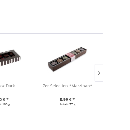
Box Dark
7er Selection *Marzipan*
24er 
0 € *
8,99 € *
27
lt
100 g
Inhalt
77 g
Inh
 / 1000 g)
(116,75 € / 1000 g)
(89,68