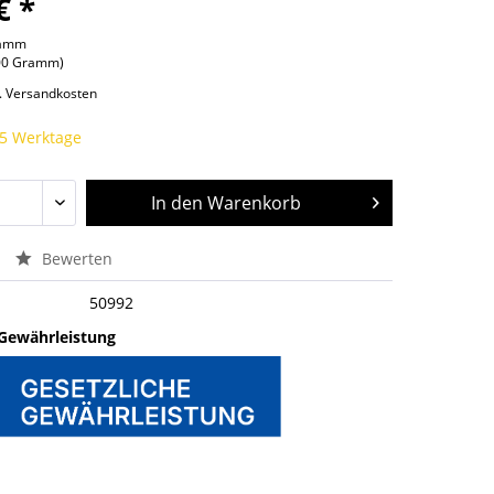
€ *
ramm
000 Gramm)
l. Versandkosten
 5 Werktage
In den
Warenkorb
Bewerten
50992
 Gewährleistung