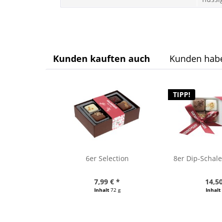
Kunden kauften auch
Kunden habe
TIPP!
6er Selection
8er Dip-Schale
7,99 € *
14,50
Inhalt
72 g
Inhalt
(110,97 € / 1000 g)
(80,56 € 