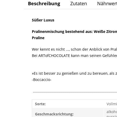
Beschreibung
Zutaten
Nährwer
Süßer Luxus
Pralinenmischung bestehend aus: Weiße Zitro
Praline
Wer kennt es nicht ..., schon der Anblick von Pra
Bei ARTofCHOCOLATE kann man seinen Gefühlen f
»Es ist besser zu genießen und zu bereuen, als
-Boccaccio-
................................................................................
Sorte:
Vollmi
alkoho
Geschmacksrichtung:
nussi