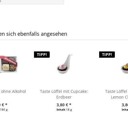
n sich ebenfalls angesehen
TIPP!
TIPP!
 ohne Alkohol
Taste Löffel mit Cupcake:
Taste Löffe
Erdbeer
Lemon C
 € *
3,80 € *
3,8
180 g
Inhalt
18 g
Inha
/ 1000 g)
(211,11 € / 1000 g)
(211,11 