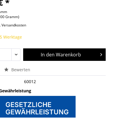
€ *
ramm
1000 Gramm)
l. Versandkosten
 5 Werktage
In den
Warenkorb
Bewerten
60012
 Gewährleistung