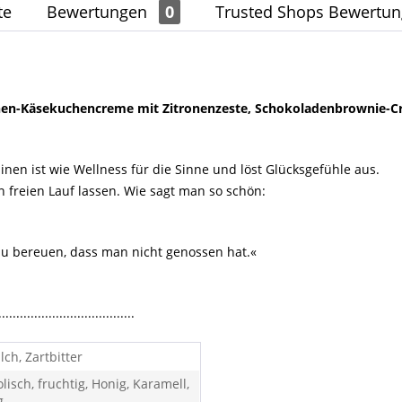
te
Bewertungen
0
Trusted Shops Bewertu
nen-Käsekuchencreme mit Zitronenzeste, Schokoladenbrownie-C
linen ist wie Wellness für die Sinne und löst Glücksgefühle aus.
reien Lauf lassen. Wie sagt man so schön:
 zu bereuen, dass man nicht genossen hat.«
......................................
lch, Zartbitter
lisch, fruchtig, Honig, Karamell,
g