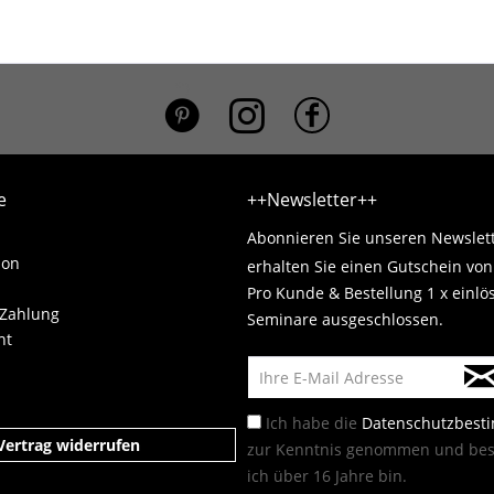
*}
e
++Newsletter++
Abonnieren Sie unseren Newslet
ion
erhalten Sie einen Gutschein vo
Pro Kunde & Bestellung 1 x einlö
 Zahlung
Seminare ausgeschlossen.
ht
Ich habe die
Datenschutzbes
Vertrag widerrufen
zur Kenntnis genommen und best
ich über 16 Jahre bin.