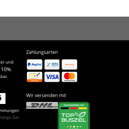
Zahlungsarten
ter und
10%
n
.
sbar.
Wir versenden mit
timmungen
ätige das